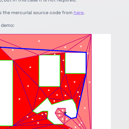
 the mercurial source code from
here
.
 demo: