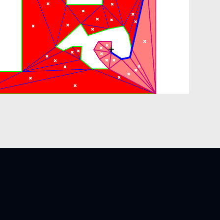
ión en javascript del algoritmo del embudo, se puede enc
s post