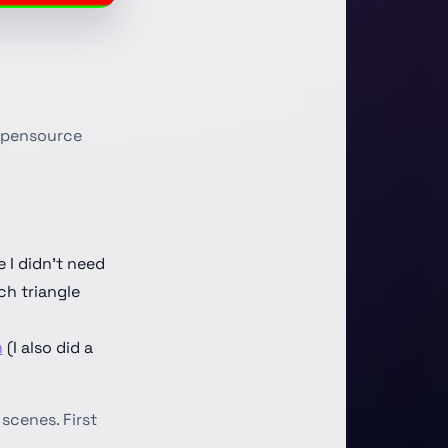
 opensource
 I didn't need
ach triangle
m
(I also did a
 scenes. First