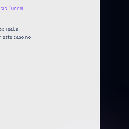
pid Funnel
 real, al
n este caso no