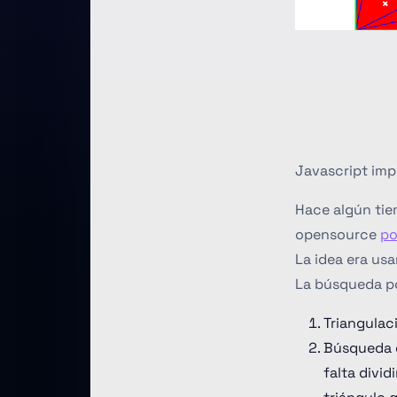
Javascript imp
Hace algún tiem
opensource
po
La idea era us
La búsqueda po
Triangulaci
Búsqueda d
falta divid