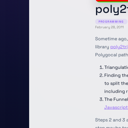
poly2
PROGRAMMING
February 28, 2011
Sometime ago, 
library
poly2tri
Polygocal path
Triangulati
Finding the
to split th
including 
The Funnel
Javascript
Steps 2 and 3 a
step maybe too,