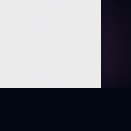
ontrar
aquí
.